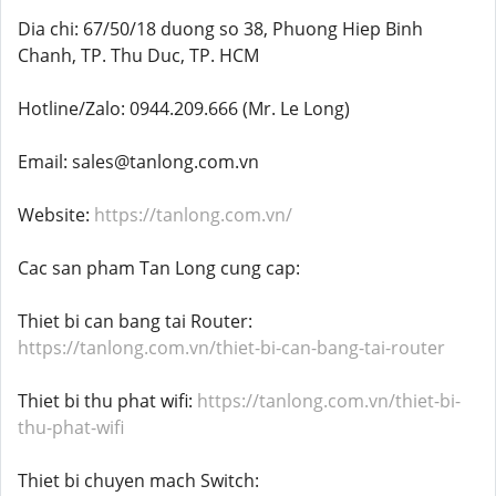
Dia chi: 67/50/18 duong so 38, Phuong Hiep Binh
Chanh, TP. Thu Duc, TP. HCM
Hotline/Zalo: 0944.209.666 (Mr. Le Long)
Email: sales@tanlong.com.vn
Website:
https://tanlong.com.vn/
Cac san pham Tan Long cung cap:
Thiet bi can bang tai Router:
https://tanlong.com.vn/thiet-bi-can-bang-tai-router
Thiet bi thu phat wifi:
https://tanlong.com.vn/thiet-bi-
thu-phat-wifi
Thiet bi chuyen mach Switch: