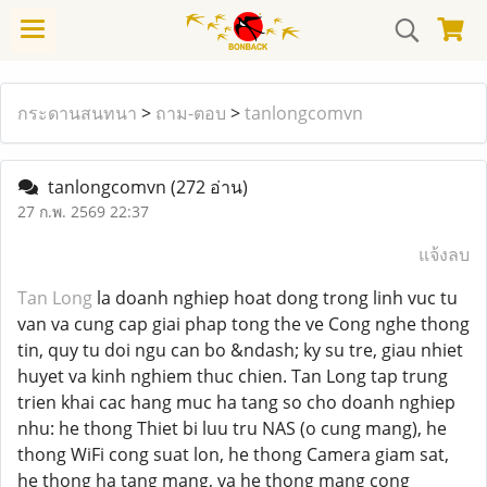
กระดานสนทนา
>
ถาม-ตอบ
>
tanlongcomvn
tanlongcomvn
(272 อ่าน)
27 ก.พ. 2569 22:37
แจ้งลบ
Tan Long
la doanh nghiep hoat dong trong linh vuc tu
van va cung cap giai phap tong the ve Cong nghe thong
tin, quy tu doi ngu can bo &ndash; ky su tre, giau nhiet
huyet va kinh nghiem thuc chien. Tan Long tap trung
trien khai cac hang muc ha tang so cho doanh nghiep
nhu: he thong Thiet bi luu tru NAS (o cung mang), he
thong WiFi cong suat lon, he thong Camera giam sat,
he thong ha tang mang, va he thong mang cong