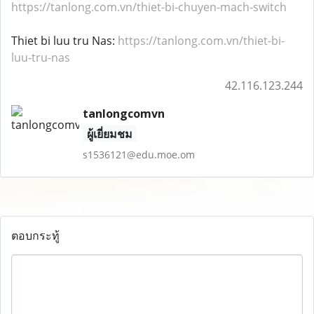
https://tanlong.com.vn/thiet-bi-chuyen-mach-switch
Thiet bi luu tru Nas:
https://tanlong.com.vn/thiet-bi-
luu-tru-nas
42.116.123.244
tanlongcomvn
ผู้เยี่ยมชม
s1536121@edu.moe.om
ตอบกระทู้