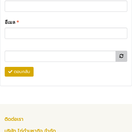
อีเมล
*
ตอบกลับ
ติดต่อเรา
บริษัท ไก่ดำมหากิจ จำกัด