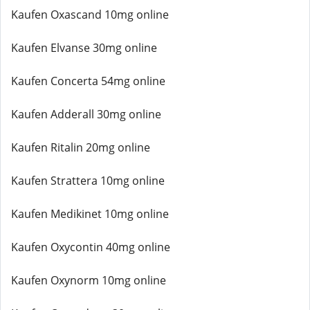
Kaufen Oxascand 10mg online
Kaufen Elvanse 30mg online
Kaufen Concerta 54mg online
Kaufen Adderall 30mg online
Kaufen Ritalin 20mg online
Kaufen Strattera 10mg online
Kaufen Medikinet 10mg online
Kaufen Oxycontin 40mg online
Kaufen Oxynorm 10mg online