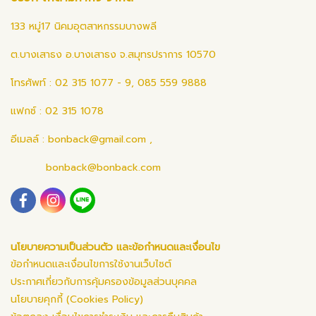
133 หมู่17 นิคมอุตสาหกรรมบางพลี
ต.บางเสาธง อ.บางเสาธง จ.สมุทรปราการ 10570
โทรศัพท์ : 02 315 1077 - 9, 085 559 9888
แฟกซ์ : 02 315 1078
อีเมลล์ :
bonback@gmail.com
,
bonback@bonback.com
นโยบายความเป็นส่วนตัว และข้อกำหนดและเงื่อนไข
ข้อกำหนดและเงื่อนไขการใช้งานเว็บไซต์
ประกาศเกี่ยวกับการคุ้มครองข้อมูลส่วนบุคคล
นโยบายคุกกี้ (Cookies Policy)