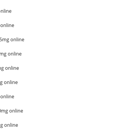
nline
 online
.5mg online
mg online
mg online
g online
 online
0mg online
g online