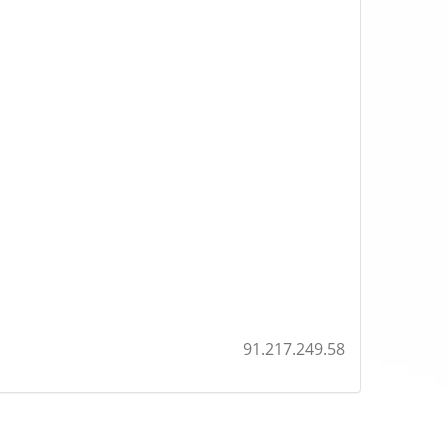
91.217.249.58