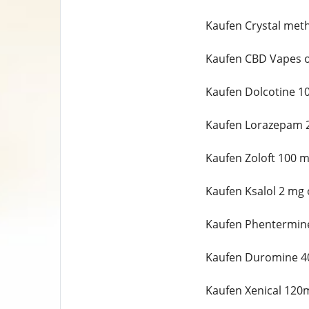
Kaufen Crystal meth
Kaufen CBD Vapes o
Kaufen Dolcotine 1
Kaufen Lorazepam 2
Kaufen Zoloft 100 m
Kaufen Ksalol 2 mg 
Kaufen Phentermine
Kaufen Duromine 4
Kaufen Xenical 120