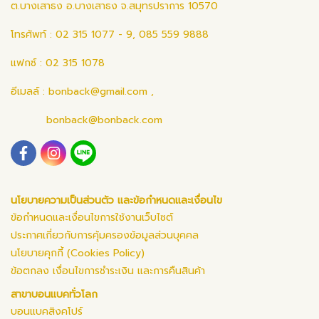
ต.บางเสาธง อ.บางเสาธง จ.สมุทรปราการ 10570
โทรศัพท์ : 02 315 1077 - 9, 085 559 9888
แฟกซ์ : 02 315 1078
อีเมลล์ :
bonback@gmail.com
,
bonback@bonback.com
นโยบายความเป็นส่วนตัว และข้อกำหนดและเงื่อนไข
ข้อกำหนดและเงื่อนไขการใช้งานเว็บไซต์
ประกาศเกี่ยวกับการคุ้มครองข้อมูลส่วนบุคคล
นโยบายคุกกี้ (Cookies Policy)
ข้อตกลง เงื่อนไขการชำระเงิน และการคืนสินค้า
สาขาบอนแบคทั่วโลก
บอนแบคสิงคโปร์