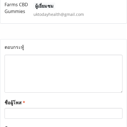
ผู้เยี่ยมชม
uktodayhealth@gmail.com
ตอบกระทู้
ชื่อผู้โพส
*