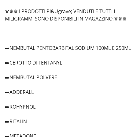
♛♛♛ I PRODOTTI PI&Ugrave; VENDUTI E TUTTI I
MILIGRAMMI SONO DISPONIBILI IN MAGAZZINO;♛♛♛
➡️NEMBUTAL PENTOBARBITAL SODIUM 100ML E 250ML
➡️CEROTTO DI FENTANYL
➡️NEMBUTAL POLVERE
➡️ADDERALL
➡️ROHYPNOL
➡️RITALIN
➡️METADONE