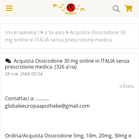
กระดานสนทนา
>
ถาม-ตอบ
>
Acquista Ossicodone 30
mg online in ITALIA senza prescrizione medica.
Acquista Ossicodone 30 mg online in ITALIA senza
prescrizione medica.
(326 อ่าน)
28 ก.พ. 2568 05:54
แจ้งลบ
Contattaci a: ...........
globaleeuropaapotheke@gmail.com
Ordina/Acquista Ossicodone 5mg, 10m, 20mg, 30mg e