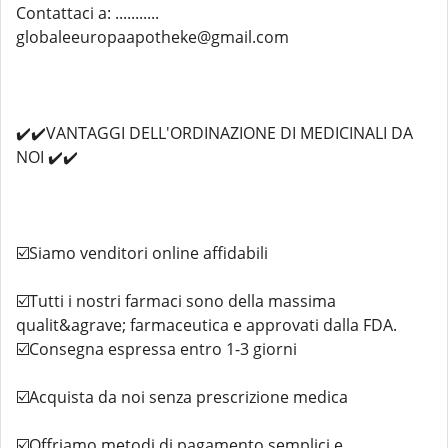
Contattaci a: ...........
globaleeuropaapotheke@gmail.com
✔️✔️VANTAGGI DELL'ORDINAZIONE DI MEDICINALI DA
NOI ✔️✔️
☑️Siamo venditori online affidabili
☑️Tutti i nostri farmaci sono della massima
qualit&agrave; farmaceutica e approvati dalla FDA.
☑️Consegna espressa entro 1-3 giorni
☑️Acquista da noi senza prescrizione medica
☑️Offriamo metodi di pagamento semplici e