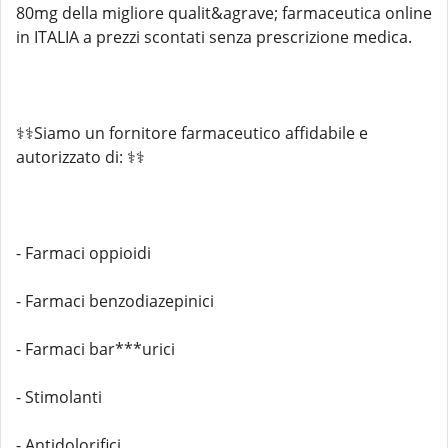
80mg della migliore qualit&agrave; farmaceutica online
in ITALIA a prezzi scontati senza prescrizione medica.
⚕️⚕️Siamo un fornitore farmaceutico affidabile e
autorizzato di: ⚕️⚕️
- Farmaci oppioidi
- Farmaci benzodiazepinici
- Farmaci bar***urici
- Stimolanti
- Antidolorifici