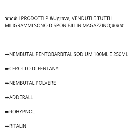
♛♛♛ I PRODOTTI PI&Ugrave; VENDUTI E TUTTI I
MILIGRAMMI SONO DISPONIBILI IN MAGAZZINO;♛♛♛
➡️NEMBUTAL PENTOBARBITAL SODIUM 100ML E 250ML
➡️CEROTTO DI FENTANYL
➡️NEMBUTAL POLVERE
➡️ADDERALL
➡️ROHYPNOL
➡️RITALIN