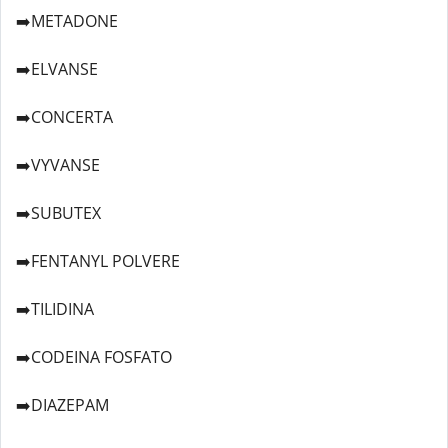
➡️METADONE
➡️ELVANSE
➡️CONCERTA
➡️VYVANSE
➡️SUBUTEX
➡️FENTANYL POLVERE
➡️TILIDINA
➡️CODEINA FOSFATO
➡️DIAZEPAM