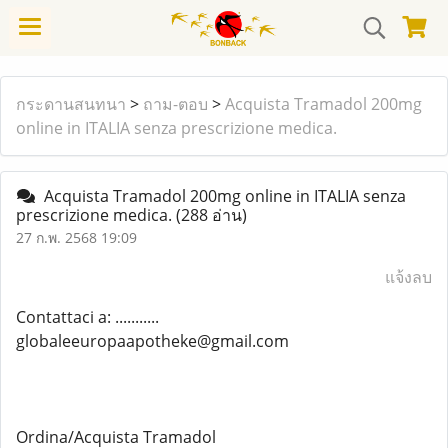
กระดานสนทนา
>
ถาม-ตอบ
>
Acquista Tramadol 200mg
online in ITALIA senza prescrizione medica.
Acquista Tramadol 200mg online in ITALIA senza
prescrizione medica.
(288 อ่าน)
27 ก.พ. 2568 19:09
แจ้งลบ
Contattaci a: ...........
globaleeuropaapotheke@gmail.com
Ordina/Acquista Tramadol