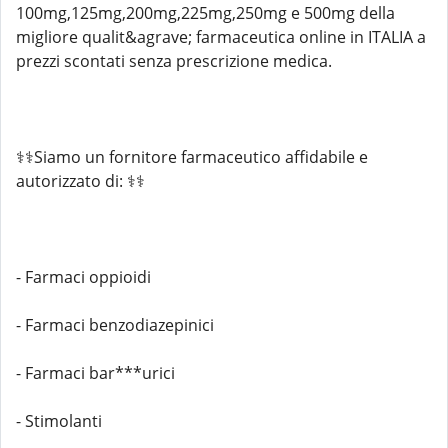
100mg,125mg,200mg,225mg,250mg e 500mg della
migliore qualit&agrave; farmaceutica online in ITALIA a
prezzi scontati senza prescrizione medica.
⚕️⚕️Siamo un fornitore farmaceutico affidabile e
autorizzato di: ⚕️⚕️
- Farmaci oppioidi
- Farmaci benzodiazepinici
- Farmaci bar***urici
- Stimolanti