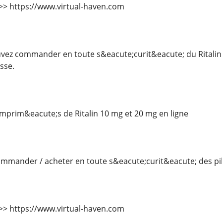
 >>> https://www.virtual-haven.com
ez commander en toute s&eacute;curit&eacute; du Ritalin 
sse.
rim&eacute;s de Ritalin 10 mg et 20 mg en ligne
mander / acheter en toute s&eacute;curit&eacute; des pilu
 >>> https://www.virtual-haven.com