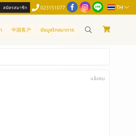
TH
สมัครสมาชิก
023151077
า
中国客户
ข้อมูลโภชนาการ
แจ้งลบ