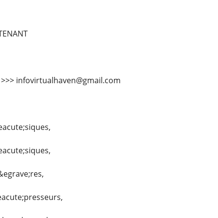
TENANT
l >>> infovirtualhaven@gmail.com
eacute;siques,
eacute;siques,
&egrave;res,
eacute;presseurs,