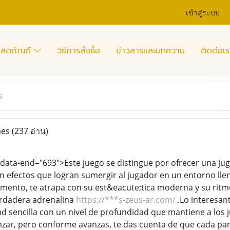
เข้าสู่ระบบ
ลิตภัณฑ์
วิธีการสั่งซื้อ
ข่าวสารและบทความ
ติดต่อเร
s
mes
(237 อ่าน)
data-end="693">Este juego se distingue por ofrecer una juga
on efectos que logran sumergir al jugador en un entorno ll
mento, te atrapa con su est&eacute;tica moderna y su ritm
erdadera adrenalina
https://***s-zeus-ar.com/
.Lo interesan
dad sencilla con un nivel de profundidad que mantiene a los
ar, pero conforme avanzas, te das cuenta de que cada part