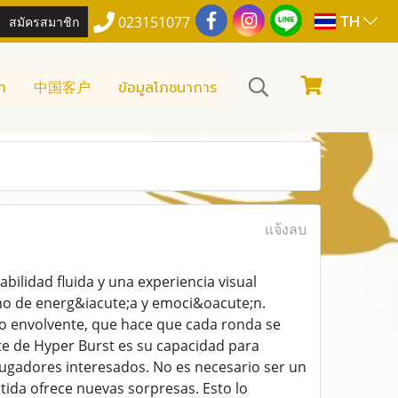
TH
สมัครสมาชิก
023151077
า
中国客户
ข้อมูลโภชนาการ
แจ้งลบ
bilidad fluida y una experiencia visual
eno de energ&iacute;a y emoci&oacute;n.
o envolvente, que hace que cada ronda se
te de Hyper Burst es su capacidad para
 jugadores interesados. No es necesario ser un
ida ofrece nuevas sorpresas. Esto lo