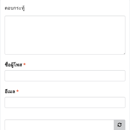
ตอบกระทู้
ชื่อผู้โพส
*
อีเมล
*