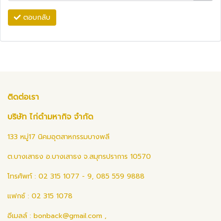
ตอบกลับ
ติดต่อเรา
บริษัท ไก่ดำมหากิจ จำกัด
133 หมู่17 นิคมอุตสาหกรรมบางพลี
ต.บางเสาธง อ.บางเสาธง จ.สมุทรปราการ 10570
โทรศัพท์ : 02 315 1077 - 9, 085 559 9888
แฟกซ์ : 02 315 1078
อีเมลล์ :
bonback@gmail.com
,