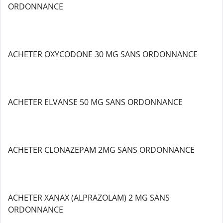
ORDONNANCE
ACHETER OXYCODONE 30 MG SANS ORDONNANCE
ACHETER ELVANSE 50 MG SANS ORDONNANCE
ACHETER CLONAZEPAM 2MG SANS ORDONNANCE
ACHETER XANAX (ALPRAZOLAM) 2 MG SANS
ORDONNANCE