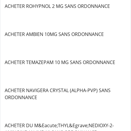
ACHETER ROHYPNOL 2 MG SANS ORDONNANCE
ACHETER AMBIEN 10MG SANS ORDONNANCE
ACHETER TEMAZEPAM 10 MG SANS ORDONNANCE
ACHETER NAVIGERA CRYSTAL (ALPHA-PVP) SANS
ORDONNANCE
ACHETER DU M&Eacute;THYL&Egrave;NEDIOXY-2-