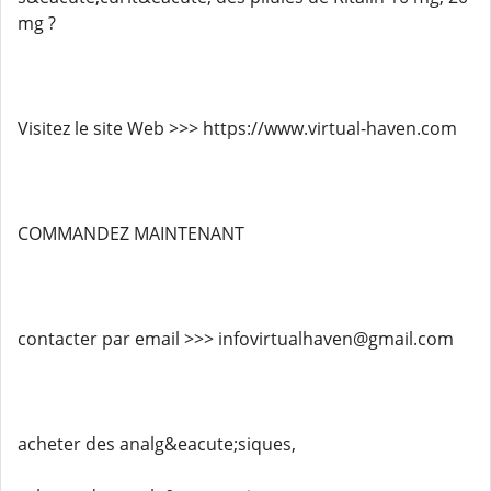
mg ?
Visitez le site Web >>> https://www.virtual-haven.com
COMMANDEZ MAINTENANT
contacter par email >>> infovirtualhaven@gmail.com
acheter des analg&eacute;siques,