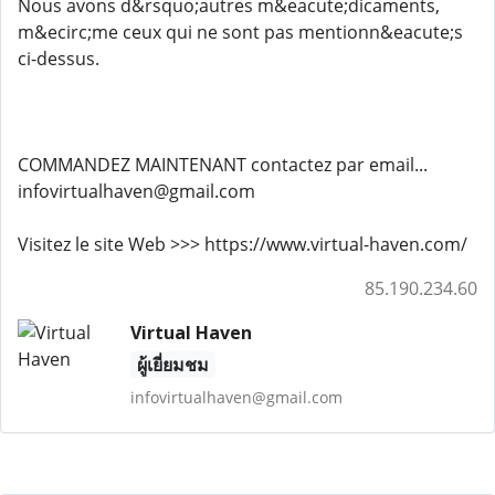
Nous avons d&rsquo;autres m&eacute;dicaments,
m&ecirc;me ceux qui ne sont pas mentionn&eacute;s
ci-dessus.
COMMANDEZ MAINTENANT contactez par email...
infovirtualhaven@gmail.com
Visitez le site Web >>> https://www.virtual-haven.com/
85.190.234.60
Virtual Haven
ผู้เยี่ยมชม
infovirtualhaven@gmail.com