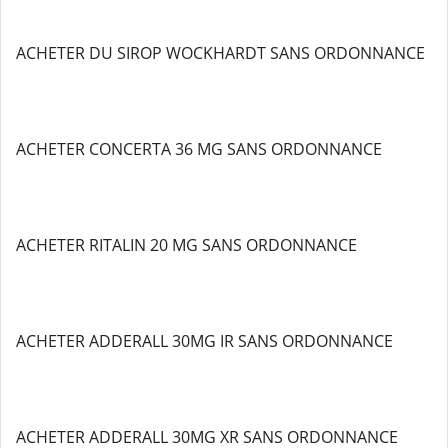
ACHETER DU SIROP WOCKHARDT SANS ORDONNANCE
ACHETER CONCERTA 36 MG SANS ORDONNANCE
ACHETER RITALIN 20 MG SANS ORDONNANCE
ACHETER ADDERALL 30MG IR SANS ORDONNANCE
ACHETER ADDERALL 30MG XR SANS ORDONNANCE