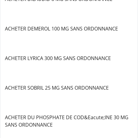
ACHETER DEMEROL 100 MG SANS ORDONNANCE
ACHETER LYRICA 300 MG SANS ORDONNANCE
ACHETER SOBRIL 25 MG SANS ORDONNANCE
ACHETER DU PHOSPHATE DE COD&Eacute;INE 30 MG
SANS ORDONNANCE