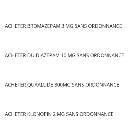
ACHETER BROMAZEPAM 3 MG SANS ORDONNANCE
ACHETER DU DIAZEPAM 10 MG SANS ORDONNANCE
ACHETER QUAALUDE 300MG SANS ORDONNANCE
ACHETER KLONOPIN 2 MG SANS ORDONNANCE