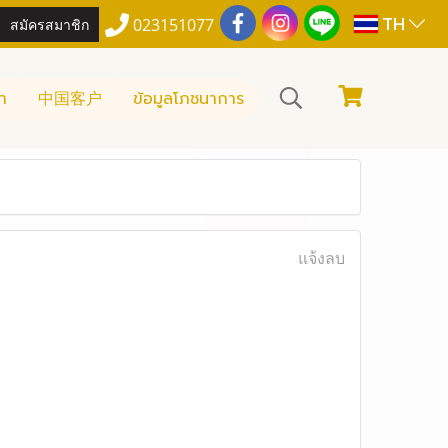
TH
สมัครสมาชิก
023151077
า
中国客户
ข้อมูลโภชนาการ
แจ้งลบ