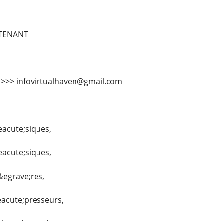
TENANT
l >>> infovirtualhaven@gmail.com
eacute;siques,
eacute;siques,
&egrave;res,
eacute;presseurs,