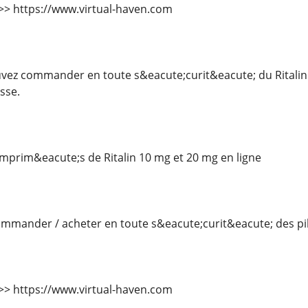
 >>> https://www.virtual-haven.com
ez commander en toute s&eacute;curit&eacute; du Ritalin 
sse.
rim&eacute;s de Ritalin 10 mg et 20 mg en ligne
mander / acheter en toute s&eacute;curit&eacute; des pilu
 >>> https://www.virtual-haven.com