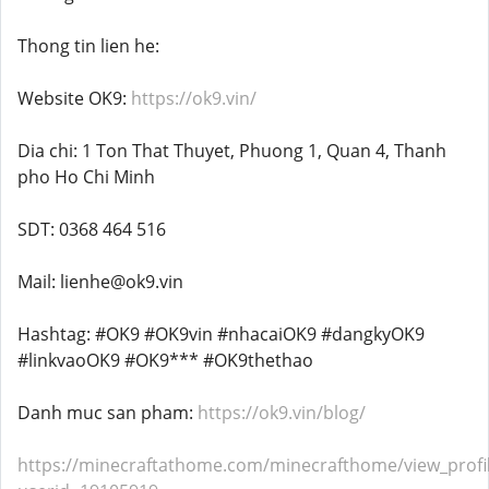
Thong tin lien he:
Website OK9:
https://ok9.vin/
Dia chi: 1 Ton That Thuyet, Phuong 1, Quan 4, Thanh
pho Ho Chi Minh
SDT: 0368 464 516
Mail: lienhe@ok9.vin
Hashtag: #OK9 #OK9vin #nhacaiOK9 #dangkyOK9
#linkvaoOK9 #OK9*** #OK9thethao
Danh muc san pham:
https://ok9.vin/blog/
https://minecraftathome.com/minecrafthome/view_profi