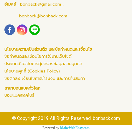
อีเมลล์ :
bonback@gmail.com
,
bonback@bonback.com
นโยบายความเป็นส่วนตัว และข้อกำหนดและเงื่อนไข
ข้อกำหนดและเงื่อนไขการใช้งานเว็บไซต์
ประกาศเกี่ยวกับการคุ้มครองข้อมูลส่วนบุคคล
นโยบายคุกกี้ (Cookies Policy)
ข้อตกลง เงื่อนไขการชำระเงิน และการคืนสินค้า
สาขาบอนแบคทั่วโลก
บอนแบคสิงคโปร์
© Copyright 2019 All Rights Reserved. bonback.com
Powered by
MakeWebEasy.com