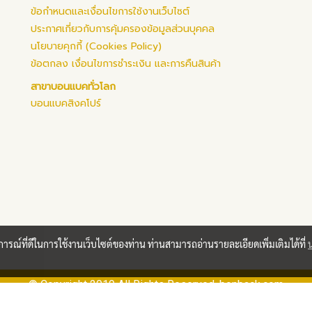
ข้อกำหนดและเงื่อนไขการใช้งานเว็บไซต์
ประกาศเกี่ยวกับการคุ้มครองข้อมูลส่วนบุคคล
นโยบายคุกกี้ (Cookies Policy)
ข้อตกลง เงื่อนไขการชำระเงิน และการคืนสินค้า
สาขาบอนแบคทั่วโลก
บอนแบคสิงคโปร์
บการณ์ที่ดีในการใช้งานเว็บไซต์ของท่าน ท่านสามารถอ่านรายละเอียดเพิ่มเติมได้ที่
© Copyright 2019 All Rights Reserved. bonback.com
Powered by
MakeWebEasy.com