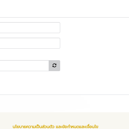
นโยบายความเป็นส่วนตัว และข้อกำหนดและเงื่อนไข