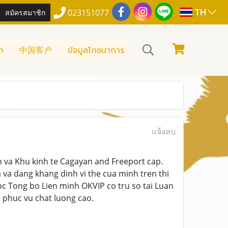
TH
สมัครสมาชิก
023151077
า
中国客户
ข้อมูลโภชนาการ
แจ้งลบ
n va Khu kinh te Cagayan and Freeport cap.
 va dang khang dinh vi the cua minh tren thi
oc Tong bo Lien minh OKVIP co tru so tai Luan
 phuc vu chat luong cao.