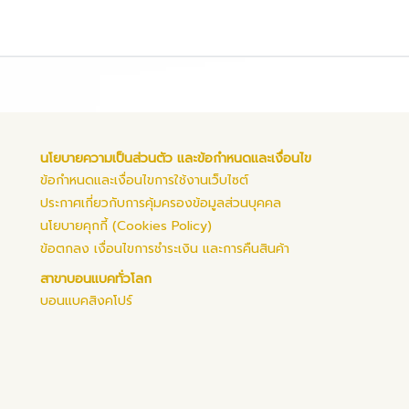
นโยบายความเป็นส่วนตัว และข้อกำหนดและเงื่อนไข
ข้อกำหนดและเงื่อนไขการใช้งานเว็บไซต์
ประกาศเกี่ยวกับการคุ้มครองข้อมูลส่วนบุคคล
นโยบายคุกกี้ (Cookies Policy)
ข้อตกลง เงื่อนไขการชำระเงิน และการคืนสินค้า
สาขาบอนแบคทั่วโลก
บอนแบคสิงคโปร์