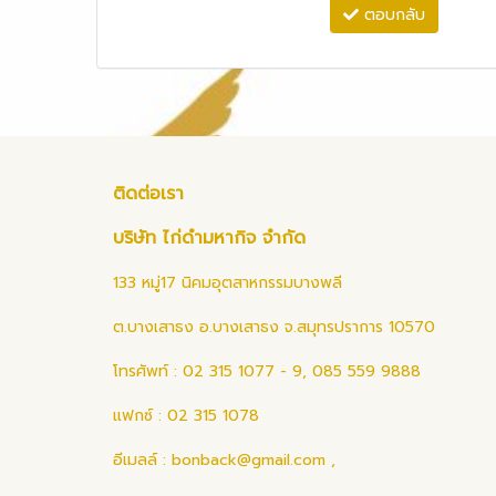
ตอบกลับ
ติดต่อเรา
บริษัท ไก่ดำมหากิจ จำกัด
133 หมู่17 นิคมอุตสาหกรรมบางพลี
ต.บางเสาธง อ.บางเสาธง จ.สมุทรปราการ 10570
โทรศัพท์ : 02 315 1077 - 9, 085 559 9888
แฟกซ์ : 02 315 1078
อีเมลล์ :
bonback@gmail.com
,