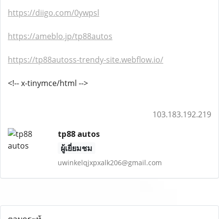
https://diigo.com/0ywpsl
https://ameblo.jp/tp88autos
https://tp88autoss-trendy-site.webflow.io/
<!-- x-tinymce/html -->
103.183.192.219
tp88 autos
ผู้เยี่ยมชม
uwinkelqjxpxalk206@gmail.com