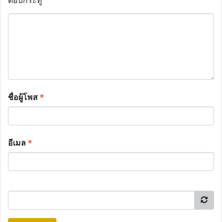
ตอบกระทู้
ชื่อผู้โพส
*
อีเมล
*