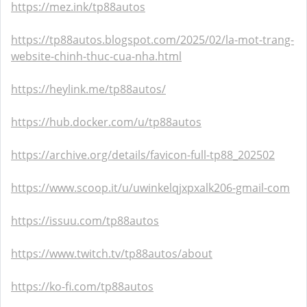
https://mez.ink/tp88autos
https://tp88autos.blogspot.com/2025/02/la-mot-trang-
website-chinh-thuc-cua-nha.html
https://heylink.me/tp88autos/
https://hub.docker.com/u/tp88autos
https://archive.org/details/favicon-full-tp88_202502
https://www.scoop.it/u/uwinkelqjxpxalk206-gmail-com
https://issuu.com/tp88autos
https://www.twitch.tv/tp88autos/about
https://ko-fi.com/tp88autos