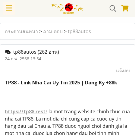
กระดานสนทนา
>
ถาม-ตอบ
>
tp88autos
tp88autos
(262 อ่าน)
24 ก.พ. 2568 13:54
แจ้งลบ
TP88 - Link Nha Cai Uy Tin 2025 | Dang Ky +88k
https://tp88.rest
/
la mot trang website chinh thuc cua
nha cai TP88. La mot dia chi cung cap ca cuoc uy tin
hang dau tai Chau a. TP88 duoc nguoi choi danh gia la
mot nha cai duoc lua chon hang dau boi tinh minh