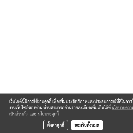
เว็บไซต์นี้มีการใช้งานคุกกี้ เพื่อเพิ่มประสิทธิภาพและประสบการณ์ที่ดีในการใ
งานเว็บไซต์ของท่าน ท่านสามารถอ่านรายละเอียดเพิ่มเติมได้ที่
นโยบายควา
เป็นส่วนตัว
และ
นโยบายคุกกี้
ตั้งค่าคุกกี้
ยอมรับทั้งหมด