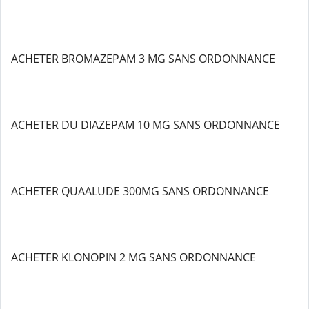
ACHETER BROMAZEPAM 3 MG SANS ORDONNANCE
ACHETER DU DIAZEPAM 10 MG SANS ORDONNANCE
ACHETER QUAALUDE 300MG SANS ORDONNANCE
ACHETER KLONOPIN 2 MG SANS ORDONNANCE