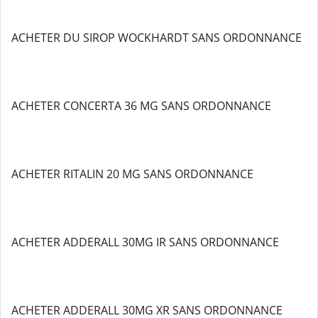
ACHETER DU SIROP WOCKHARDT SANS ORDONNANCE
ACHETER CONCERTA 36 MG SANS ORDONNANCE
ACHETER RITALIN 20 MG SANS ORDONNANCE
ACHETER ADDERALL 30MG IR SANS ORDONNANCE
ACHETER ADDERALL 30MG XR SANS ORDONNANCE