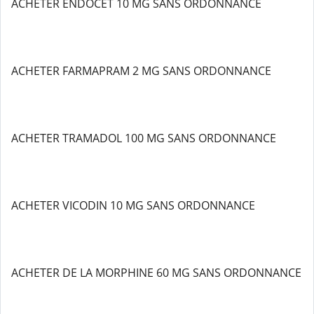
ACHETER ENDOCET 10 MG SANS ORDONNANCE
ACHETER FARMAPRAM 2 MG SANS ORDONNANCE
ACHETER TRAMADOL 100 MG SANS ORDONNANCE
ACHETER VICODIN 10 MG SANS ORDONNANCE
ACHETER DE LA MORPHINE 60 MG SANS ORDONNANCE