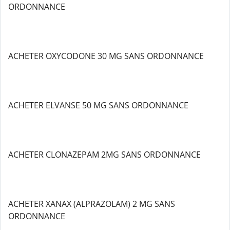
ORDONNANCE
ACHETER OXYCODONE 30 MG SANS ORDONNANCE
ACHETER ELVANSE 50 MG SANS ORDONNANCE
ACHETER CLONAZEPAM 2MG SANS ORDONNANCE
ACHETER XANAX (ALPRAZOLAM) 2 MG SANS
ORDONNANCE