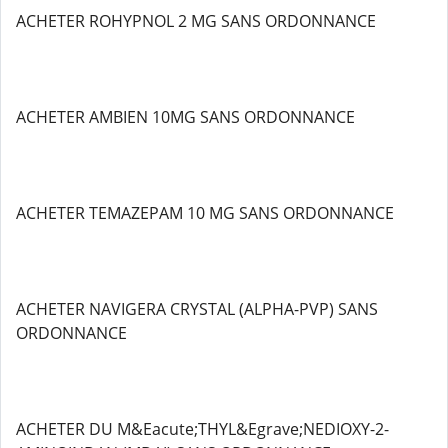
ACHETER ROHYPNOL 2 MG SANS ORDONNANCE
ACHETER AMBIEN 10MG SANS ORDONNANCE
ACHETER TEMAZEPAM 10 MG SANS ORDONNANCE
ACHETER NAVIGERA CRYSTAL (ALPHA-PVP) SANS
ORDONNANCE
ACHETER DU M&Eacute;THYL&Egrave;NEDIOXY-2-