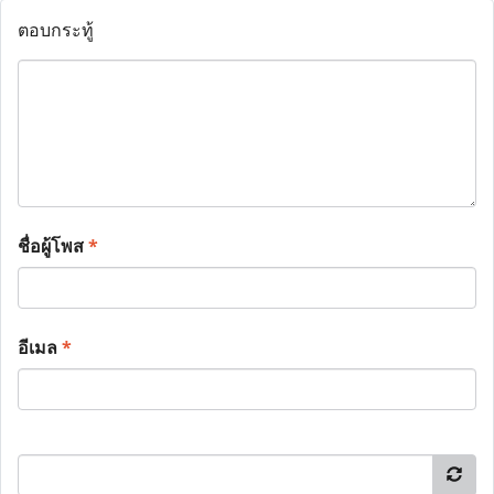
ตอบกระทู้
ชื่อผู้โพส
*
อีเมล
*