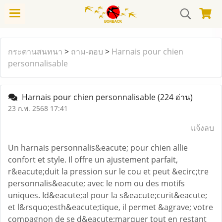
กระดานสนทนา
>
ถาม-ตอบ
>
Harnais pour chien
personnalisable
Harnais pour chien personnalisable
(224 อ่าน)
23 ก.พ. 2568 17:41
แจ้งลบ
Un harnais personnalis&eacute; pour chien allie
confort et style. Il offre un ajustement parfait,
r&eacute;duit la pression sur le cou et peut &ecirc;tre
personnalis&eacute; avec le nom ou des motifs
uniques. Id&eacute;al pour la s&eacute;curit&eacute;
et l&rsquo;esth&eacute;tique, il permet &agrave; votre
compagnon de se d&eacute;marquer tout en restant