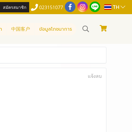
TH
สมัครสมาชิก
023151077
า
中国客户
ข้อมูลโภชนาการ
แจ้งลบ