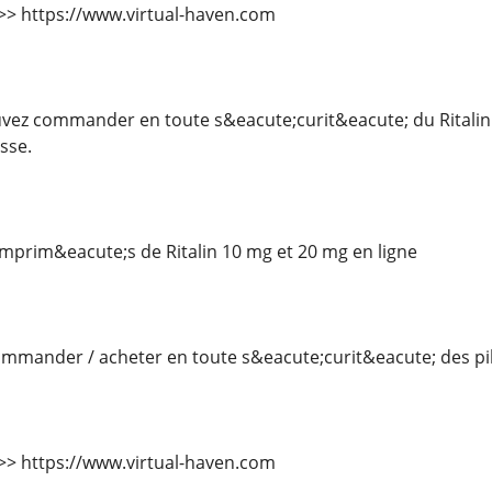
 >>> https://www.virtual-haven.com
ez commander en toute s&eacute;curit&eacute; du Ritalin 
sse.
rim&eacute;s de Ritalin 10 mg et 20 mg en ligne
mander / acheter en toute s&eacute;curit&eacute; des pilu
 >>> https://www.virtual-haven.com