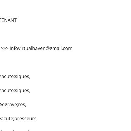
TENANT
l >>> infovirtualhaven@gmail.com
eacute;siques,
eacute;siques,
&egrave;res,
eacute;presseurs,