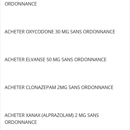
ORDONNANCE
ACHETER OXYCODONE 30 MG SANS ORDONNANCE
ACHETER ELVANSE 50 MG SANS ORDONNANCE
ACHETER CLONAZEPAM 2MG SANS ORDONNANCE
ACHETER XANAX (ALPRAZOLAM) 2 MG SANS
ORDONNANCE