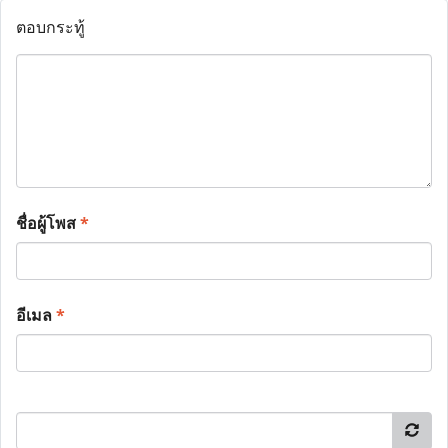
ตอบกระทู้
ชื่อผู้โพส
*
อีเมล
*