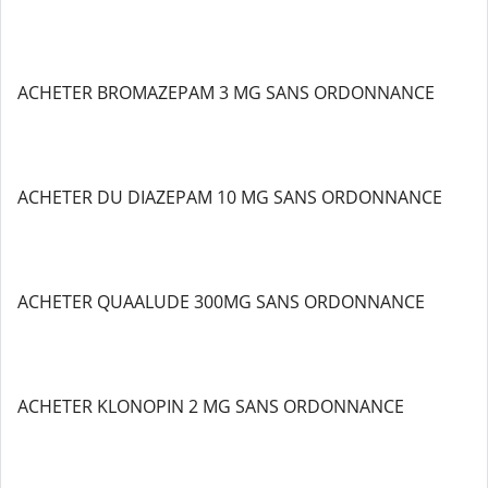
ACHETER BROMAZEPAM 3 MG SANS ORDONNANCE
ACHETER DU DIAZEPAM 10 MG SANS ORDONNANCE
ACHETER QUAALUDE 300MG SANS ORDONNANCE
ACHETER KLONOPIN 2 MG SANS ORDONNANCE