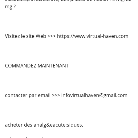
mg ?
Visitez le site Web >>> https://www.virtual-haven.com
COMMANDEZ MAINTENANT
contacter par email >>> infovirtualhaven@gmail.com
acheter des analg&eacute;siques,