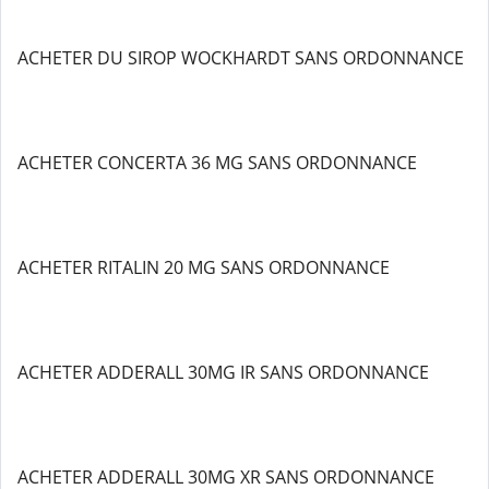
ACHETER DU SIROP WOCKHARDT SANS ORDONNANCE
ACHETER CONCERTA 36 MG SANS ORDONNANCE
ACHETER RITALIN 20 MG SANS ORDONNANCE
ACHETER ADDERALL 30MG IR SANS ORDONNANCE
ACHETER ADDERALL 30MG XR SANS ORDONNANCE