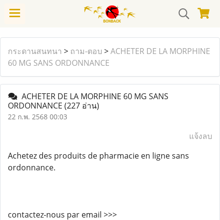
กระดานสนทนา
>
ถาม-ตอบ
>
ACHETER DE LA MORPHINE
60 MG SANS ORDONNANCE
ACHETER DE LA MORPHINE 60 MG SANS
ORDONNANCE
(227 อ่าน)
22 ก.พ. 2568 00:03
แจ้งลบ
Achetez des produits de pharmacie en ligne sans
ordonnance.
contactez-nous par email >>>