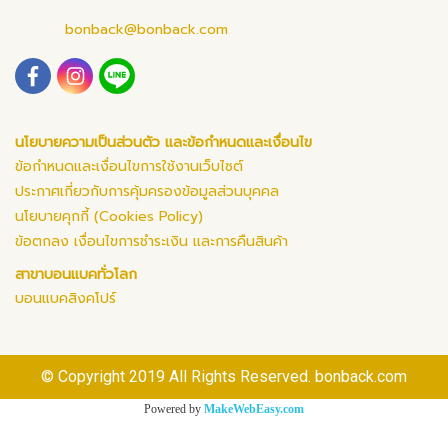
bonback@bonback.com
นโยบายความเป็นส่วนตัว และข้อกำหนดและเงื่อนไข
ข้อกำหนดและเงื่อนไขการใช้งานเว็บไซต์
ประกาศเกี่ยวกับการคุ้มครองข้อมูลส่วนบุคคล
นโยบายคุกกี้ (Cookies Policy)
ข้อตกลง เงื่อนไขการชำระเงิน และการคืนสินค้า
สาขาบอนแบคทั่วโลก
บอนแบคสิงคโปร์
© Copyright 2019 All Rights Reserved. bonback.com
Powered by
MakeWebEasy.com