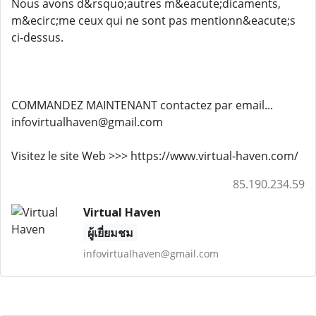
Nous avons d&rsquo;autres m&eacute;dicaments,
m&ecirc;me ceux qui ne sont pas mentionn&eacute;s
ci-dessus.
COMMANDEZ MAINTENANT contactez par email...
infovirtualhaven@gmail.com
Visitez le site Web >>> https://www.virtual-haven.com/
85.190.234.59
Virtual Haven
ผู้เยี่ยมชม
infovirtualhaven@gmail.com