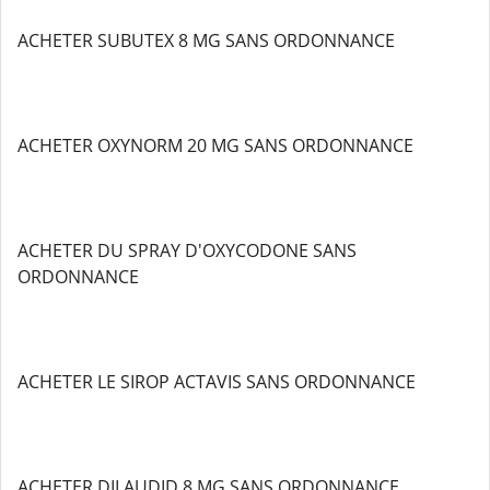
ACHETER SUBUTEX 8 MG SANS ORDONNANCE
ACHETER OXYNORM 20 MG SANS ORDONNANCE
ACHETER DU SPRAY D'OXYCODONE SANS
ORDONNANCE
ACHETER LE SIROP ACTAVIS SANS ORDONNANCE
ACHETER DILAUDID 8 MG SANS ORDONNANCE