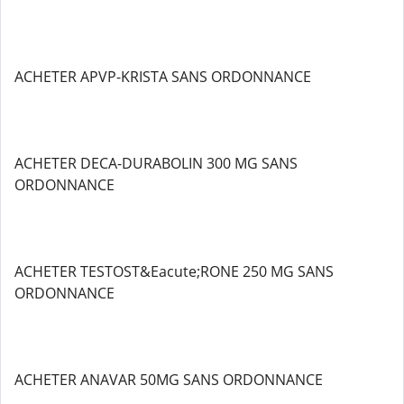
ACHETER APVP-KRISTA SANS ORDONNANCE
ACHETER DECA-DURABOLIN 300 MG SANS
ORDONNANCE
ACHETER TESTOST&Eacute;RONE 250 MG SANS
ORDONNANCE
ACHETER ANAVAR 50MG SANS ORDONNANCE