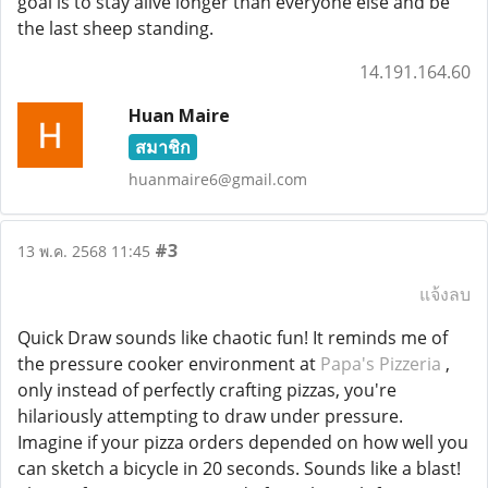
goal is to stay alive longer than everyone else and be
the last sheep standing.
14.191.164.60
Huan Maire
สมาชิก
huanmaire6@gmail.com
#3
13 พ.ค. 2568 11:45
แจ้งลบ
Quick Draw sounds like chaotic fun! It reminds me of
the pressure cooker environment at
Papa's Pizzeria
,
only instead of perfectly crafting pizzas, you're
hilariously attempting to draw under pressure.
Imagine if your pizza orders depended on how well you
can sketch a bicycle in 20 seconds. Sounds like a blast!