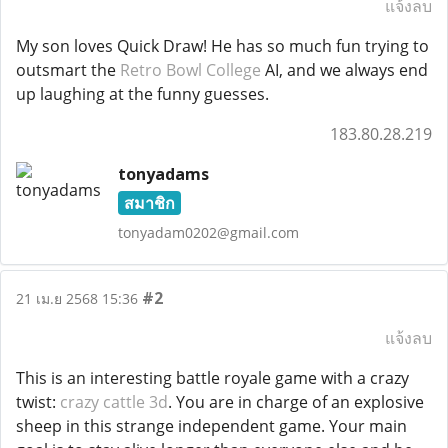
แจ้งลบ
My son loves Quick Draw! He has so much fun trying to
outsmart the
Retro Bowl College
AI, and we always end
up laughing at the funny guesses.
183.80.28.219
tonyadams
สมาชิก
tonyadam0202@gmail.com
#2
21 เม.ย 2568 15:36
แจ้งลบ
This is an interesting battle royale game with a crazy
twist:
crazy cattle 3d
. You are in charge of an explosive
sheep in this strange independent game. Your main