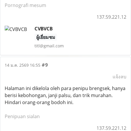
Pornografi mesum
137.59.221.12
CVBVCB
ผู้เยี่ยมชม
titl@gmail.com
#9
14 ม.ค. 2569 16:55
แจ้งลบ
Halaman ini dikelola oleh para penipu brengsek, hanya
berisi kebohongan, janji palsu, dan trik murahan.
Hindari orang-orang bodoh ini.
Penipuan sialan
137.59.221.12