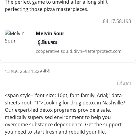
The perfect game to unwind after a long shift
perfecting those pizza masterpieces.
84.17.58.193
Melvin Sour
ผู้เยี่ยมชม
cooperative.squid.divn@letterprotect.com
#4
13 พ.ค. 2568 15:29
แจ้งลบ
<span style="font-size: 10pt; font-family: Arial;" data-
sheets-root="1">Looking for drug detox in Nashville?
Our expert-led detox programs provide a safe,
medically supervised environment to help you
overcome substance dependence. Get the support
you need to start fresh and rebuild your life.