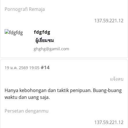
Pornografi Remaja
137.59.221.12
fdgfdg
ผู้เยี่ยมชม
ghghg@gamil.com
#14
19 ม.ค. 2569 19:05
แจ้งลบ
Hanya kebohongan dan taktik penipuan. Buang-buang
waktu dan uang saja.
Persetan denganmu
137.59.221.12