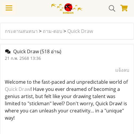
กระดานสนทนา
>
ถาม-ตอบ
>
Quick Draw
Quick Draw
(518 อ่าน)
21 ก.พ. 2568 13:36
แจ้งลบ
Welcome to the fast-paced and unpredictable world of
Quick Draw
! Have you ever dreamed of becoming a
genius artist, but felt like your drawing talent was
limited to "stickman" level? Don't worry, Quick Draw! is
where you can unleash your creativity... in a "unique"
way!