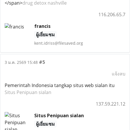
</span>
drug detox nashville
116.206.65.7
francis
ผู้เยี่ยมชม
kent.idriss@filesaved.org
#5
3 ม.ค. 2569 15:48
แจ้งลบ
Pemerintah Indonesia tangkap situs web sialan itu
Situs Penipuan sialan
137.59.221.12
Situs Penipuan sialan
ผู้เยี่ยมชม