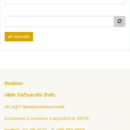
ตอบกลับ
ติดต่อเรา
บริษัท ไก่ดำมหากิจ จำกัด
133 หมู่17 นิคมอุตสาหกรรมบางพลี
ต.บางเสาธง อ.บางเสาธง จ.สมุทรปราการ 10570