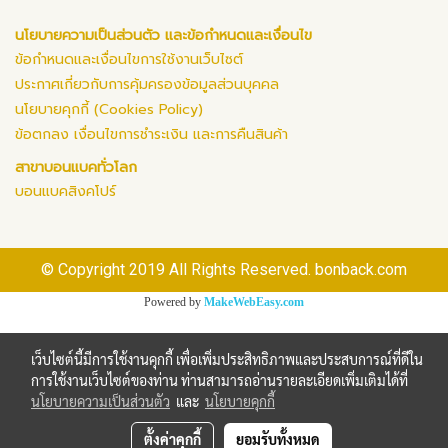
นโยบายความเป็นส่วนตัว และข้อกำหนดและเงื่อนไข
ข้อกำหนดและเงื่อนไขการใช้งานเว็บไซต์
ประกาศเกี่ยวกับการคุ้มครองข้อมูลส่วนบุคคล
นโยบายคุกกี้ (Cookies Policy)
ข้อตกลง เงื่อนไขการชำระเงิน และการคืนสินค้า
สาขาบอนแบคทั่วโลก
บอนแบคสิงคโปร์
© Copyright 2019 All Rights Reserved. bonback.com
Powered by
MakeWebEasy.com
เว็บไซต์นี้มีการใช้งานคุกกี้ เพื่อเพิ่มประสิทธิภาพและประสบการณ์ที่ดีใน
การใช้งานเว็บไซต์ของท่าน ท่านสามารถอ่านรายละเอียดเพิ่มเติมได้ที่
นโยบายความเป็นส่วนตัว
และ
นโยบายคุกกี้
ตั้งค่าคุกกี้
ยอมรับทั้งหมด