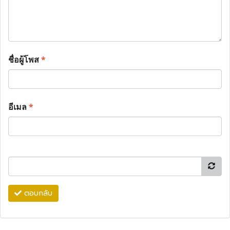
ชื่อผู้โพส
*
อีเมล
*
ตอบกลับ