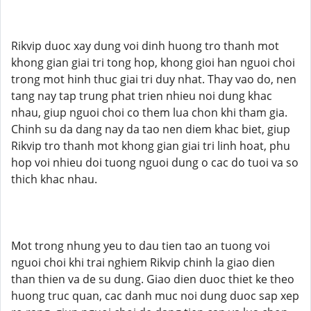
Rikvip duoc xay dung voi dinh huong tro thanh mot
khong gian giai tri tong hop, khong gioi han nguoi choi
trong mot hinh thuc giai tri duy nhat. Thay vao do, nen
tang nay tap trung phat trien nhieu noi dung khac
nhau, giup nguoi choi co them lua chon khi tham gia.
Chinh su da dang nay da tao nen diem khac biet, giup
Rikvip tro thanh mot khong gian giai tri linh hoat, phu
hop voi nhieu doi tuong nguoi dung o cac do tuoi va so
thich khac nhau.
Mot trong nhung yeu to dau tien tao an tuong voi
nguoi choi khi trai nghiem Rikvip chinh la giao dien
than thien va de su dung. Giao dien duoc thiet ke theo
huong truc quan, cac danh muc noi dung duoc sap xep