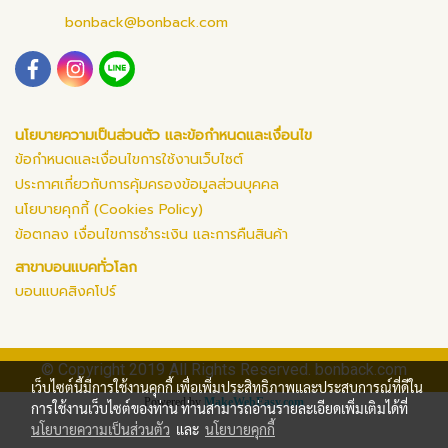
bonback@bonback.com
นโยบายความเป็นส่วนตัว และข้อกำหนดและเงื่อนไข
ข้อกำหนดและเงื่อนไขการใช้งานเว็บไซต์
ประกาศเกี่ยวกับการคุ้มครองข้อมูลส่วนบุคคล
นโยบายคุกกี้ (Cookies Policy)
ข้อตกลง เงื่อนไขการชำระเงิน และการคืนสินค้า
สาขาบอนแบคทั่วโลก
บอนแบคสิงคโปร์
© Copyright 2019 All Rights Reserved. bonback.com
เว็บไซต์นี้มีการใช้งานคุกกี้ เพื่อเพิ่มประสิทธิภาพและประสบการณ์ที่ดีใน
Powered by
MakeWebEasy.com
การใช้งานเว็บไซต์ของท่าน ท่านสามารถอ่านรายละเอียดเพิ่มเติมได้ที่
นโยบายความเป็นส่วนตัว
และ
นโยบายคุกกี้