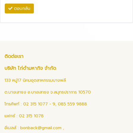
ตอบกลับ
ติดต่อเรา
บริษัท ไก่ดำมหากิจ จำกัด
133 หมู่17 นิคมอุตสาหกรรมบางพลี
ต.บางเสาธง อ.บางเสาธง จ.สมุทรปราการ 10570
โทรศัพท์ : 02 315 1077 - 9, 085 559 9888
แฟกซ์ : 02 315 1078
อีเมลล์ :
bonback@gmail.com
,