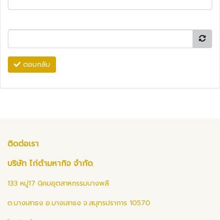
ตอบกลับ
ติดต่อเรา
บริษัท ไก่ดำมหากิจ จำกัด
133 หมู่17 นิคมอุตสาหกรรมบางพลี
ต.บางเสาธง อ.บางเสาธง จ.สมุทรปราการ 10570