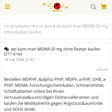
กระดานสนทนา
>
ถาม-ตอบ
>
wo kann man MDMA 50 mg
ohne Rezept kaufen
wo kann man MDMA 50 mg ohne Rezept kaufen
(211 อ่าน)
18 ก.พ. 2568 21:43
แจ้งลบ
Bestellen MDPHP, &alpha;-PHiP, MDPV, a-PHP, GHB, a-
PIHP, MDMA, Forschungschemikalien, Schmerzmittel,
Schlaftabletten online bei Ihrem
vertrauensw&uuml;rdigen Online-Lieferanten und
kaufen Sie Medikamente gegen Angstzust&auml;nde
und ADHS direkt