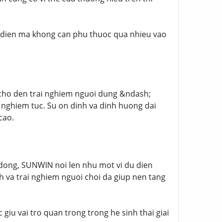
n dien ma khong can phu thuoc qua nhieu vao
e cho den trai nghiem nguoi dung &ndash;
nghiem tuc. Su on dinh va dinh huong dai
cao.
 dong, SUNWIN noi len nhu mot vi du dien
h va trai nghiem nguoi choi da giup nen tang
iu vai tro quan trong trong he sinh thai giai