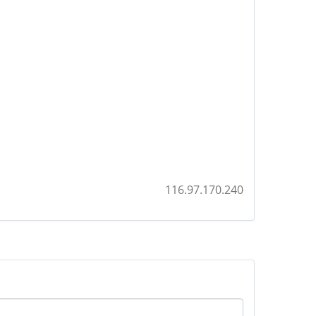
116.97.170.240