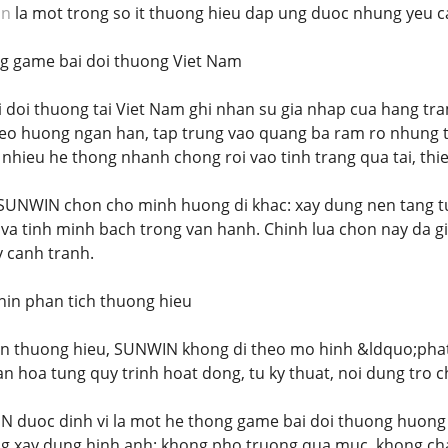
in
la mot trong so it thuong hieu dap ung duoc nhung yeu c
ng game bai doi thuong Viet Nam
 doi thuong tai Viet Nam ghi nhan su gia nhap cua hang tr
heo huong ngan han, tap trung vao quang ba ram ro nhung t
 nhieu he thong nhanh chong roi vao tinh trang qua tai, thi
SUNWIN chon cho minh huong di khac: xay dung nen tang tu 
va tinh minh bach trong van hanh. Chinh lua chon nay da 
y canh tranh.
in phan tich thuong hieu
en thuong hieu, SUNWIN khong di theo mo hinh &ldquo;phat
n hoa tung quy trinh hoat dong, tu ky thuat, noi dung tro c
duoc dinh vi la mot he thong game bai doi thuong huong de
g xay dung hinh anh: khong pho truong qua muc, khong chay