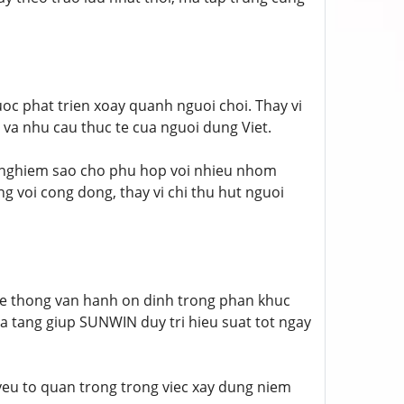
oc phat trien xoay quanh nguoi choi. Thay vi
 va nhu cau thuc te cua nguoi dung Viet.
rai nghiem sao cho phu hop voi nhieu nhom
g voi cong dong, thay vi chi thu hut nguoi
he thong van hanh on dinh trong phan khuc
a tang giup SUNWIN duy tri hieu suat tot ngay
 yeu to quan trong trong viec xay dung niem