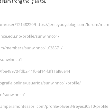
et Nam trong thoi gian toi.
com/user/12148220/
https://jerseyboysblog.com/forum/mem
ance.edu.np/profile/sunwinnco1/
e.rs/members/sunwinnco1.638571/
/-sunwinnco1
o/fbe48970-fdb2-11f0-af14-f3f11af86e44
ografia.online/usuarios/sunwinnco1/profile/
com/sunwinnco1
ampersmontessori.com/profile/oliver34reyes30510/profile