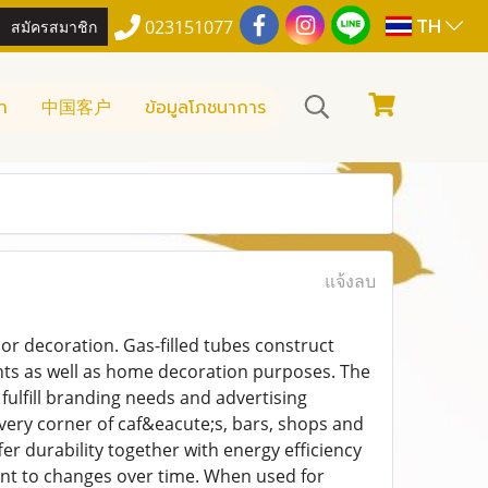
TH
สมัครสมาชิก
023151077
า
中国客户
ข้อมูลโภชนาการ
แจ้งลบ
ior decoration. Gas-filled tubes construct
vents as well as home decoration purposes. The
fulfill branding needs and advertising
very corner of caf&eacute;s, bars, shops and
r durability together with energy efficiency
ant to changes over time. When used for