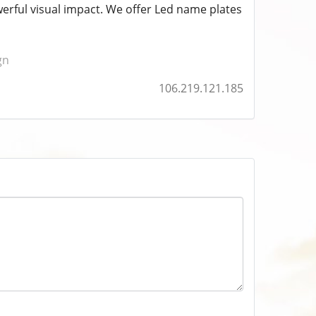
rful visual impact. We offer Led name plates
gn
106.219.121.185