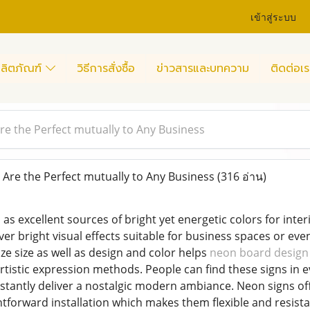
เข้าสู่ระบบ
ลิตภัณฑ์
วิธีการสั่งซื้อ
ข่าวสารและบทความ
ติดต่อเร
e the Perfect mutually to Any Business
re the Perfect mutually to Any Business
(316 อ่าน)
as excellent sources of bright yet energetic colors for inter
ver bright visual effects suitable for business spaces or e
mize size as well as design and color helps
neon board design
tistic expression methods. People can find these signs in e
stantly deliver a nostalgic modern ambiance. Neon signs offe
htforward installation which makes them flexible and resist