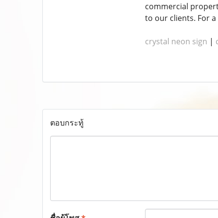
commercial properti
to our clients. For a
crystal neon sign
|
ตอบกระทู้