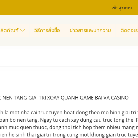
เข้าสู่ระบบ
ลิตภัณฑ์
วิธีการสั่งซื้อ
ข่าวสารและบทความ
ติดต่อเร
C NEN TANG GIAI TRI XOAY QUANH GAME BAI VA CASINO
 la mot nha cai truc tuyen hoat dong theo mo hinh giai tri 
toan bo nen tang. Ngay tu cach xay dung cau truc tong the, 
anh muc quen thuoc, dong thoi tich hop them nhieu mang n
en he sinh thai giai tri trong cung mot khong gian truc tuy