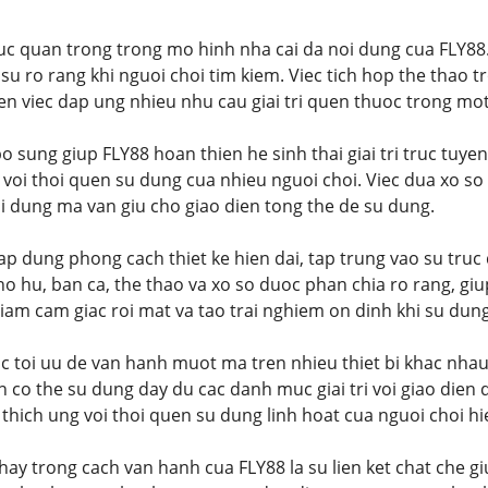
uc quan trong trong mo hinh nha cai da noi dung cua FLY88
 su ro rang khi nguoi choi tim kiem. Viec tich hop the thao
n viec dap ung nhieu nhu cau giai tri quen thuoc trong mo
o sung giup FLY88 hoan thien he sinh thai giai tri truc tuye
 voi thoi quen su dung cua nhieu nguoi choi. Viec dua xo s
i dung ma van giu cho giao dien tong the de su dung.
 ap dung phong cach thiet ke hien dai, tap trung vao su tru
o hu, ban ca, the thao va xo so duoc phan chia ro rang, giu
iam cam giac roi mat va tao trai nghiem on dinh khi su dung
 toi uu de van hanh muot ma tren nhieu thiet bi khac nhau.
n co the su dung day du cac danh muc giai tri voi giao dien
thich ung voi thoi quen su dung linh hoat cua nguoi choi hi
ay trong cach van hanh cua FLY88 la su lien ket chat che g