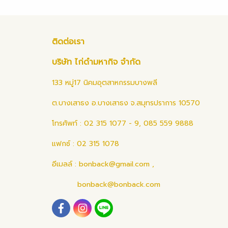
ติดต่อเรา
บริษัท ไก่ดำมหากิจ จำกัด
133 หมู่17 นิคมอุตสาหกรรมบางพลี
ต.บางเสาธง อ.บางเสาธง จ.สมุทรปราการ 10570
โทรศัพท์ : 02 315 1077 - 9, 085 559 9888
แฟกซ์ : 02 315 1078
อีเมลล์ :
bonback@gmail.com
,
bonback@bonback.com