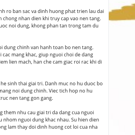
h ro ban sac va dinh huong phat trien lau dai
nh chong nhan dien khi truy cap vao nen tang.
 luoc noi dung, khong phan tan trong tam du
oi dung chinh van hanh toan bo nen tang.
i cac mang khac, giup nguoi choi de dang
em lien mach, han che cam giac roi rac khi di
e sinh thai giai tri. Danh muc no hu duoc bo
 mang noi dung chinh. Viec tich hop no hu
truc nen tang gon gang.
g them nhu cau giai tri da dang cua nguoi
eu nhom nguoi dung khac nhau. Su hien dien
ng lam thay doi dinh huong cot loi cua nha