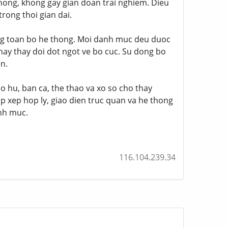
thong, khong gay gian doan trai nghiem. Dieu
rong thoi gian dai.
ong toan bo he thong. Moi danh muc deu duoc
hay thay doi dot ngot ve bo cuc. Su dong bo
n.
 hu, ban ca, the thao va xo so cho thay
ap xep hop ly, giao dien truc quan va he thong
anh muc.
116.104.239.34