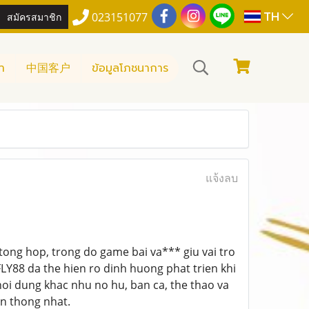
TH
สมัครสมาชิก
023151077
า
中国客户
ข้อมูลโภชนาการ
แจ้งลบ
tong hop, trong do game bai va*** giu vai tro
FLY88 da the hien ro dinh huong phat trien khi
oi dung khac nhu no hu, ban ca, the thao va
en thong nhat.