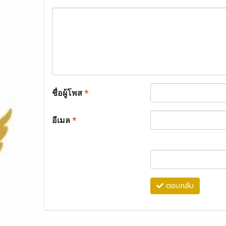
ชื่อผู้โพส
*
อีเมล
*
ตอบกลับ