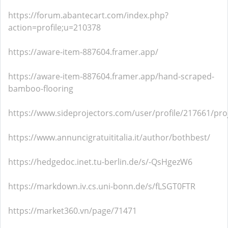
https://forum.abantecart.com/index.php?
action=profile;u=210378
https://aware-item-887604.framer.app/
https://aware-item-887604.framer.app/hand-scraped-
bamboo-flooring
https://www.sideprojectors.com/user/profile/217661/pro
https://www.annuncigratuititalia.it/author/bothbest/
https://hedgedoc.inet.tu-berlin.de/s/-QsHgezW6
https://markdown.iv.cs.uni-bonn.de/s/fLSGT0FTR
https://market360.vn/page/71471