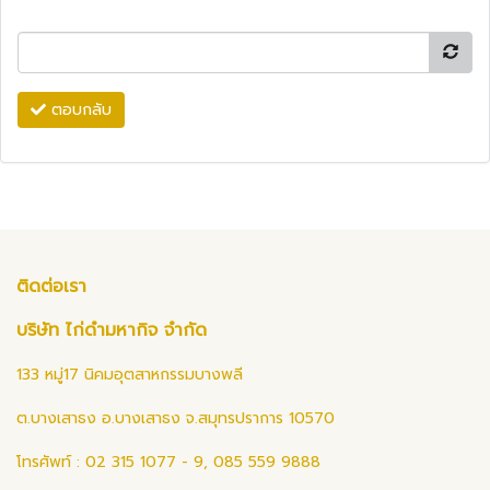
ตอบกลับ
ติดต่อเรา
บริษัท ไก่ดำมหากิจ จำกัด
133 หมู่17 นิคมอุตสาหกรรมบางพลี
ต.บางเสาธง อ.บางเสาธง จ.สมุทรปราการ 10570
โทรศัพท์ : 02 315 1077 - 9, 085 559 9888