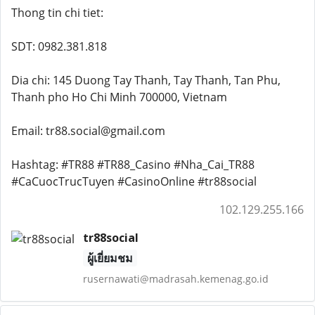
Thong tin chi tiet:
SDT: 0982.381.818
Dia chi: 145 Duong Tay Thanh, Tay Thanh, Tan Phu,
Thanh pho Ho Chi Minh 700000, Vietnam
Email: tr88.social@gmail.com
Hashtag: #TR88 #TR88_Casino #Nha_Cai_TR88
#CaCuocTrucTuyen #CasinoOnline #tr88social
102.129.255.166
tr88social
ผู้เยี่ยมชม
rusernawati@madrasah.kemenag.go.id