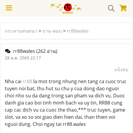
กระดานสนทนา
>
ถาม-ตอบ
>
rr88wales
rr88wales
(262 อ่าน)
28 ม.ค. 2569 22:17
แจ้งลบ
Nha cai
rr88
la mot trong nhung nen tang ca cuoc truc
tuyen noi bat, thu hut su chu y cua dong dao nguoi
choi nho su da dang trong san pham va dich vu. Duoc
danh gia cao boi tinh minh bach va uy tin, RR88 cung
cap cac dich vu ca cuoc the thao,*** truc tuyen, game
slot, va xo so voi giao dien hien dai, than thien voi
nguoi dung. Choi ngay tai rr88.wales