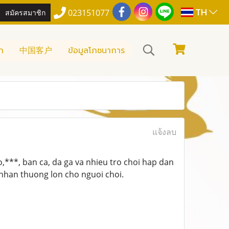
TH
สมัครสมาชิก
023151077
า
中国客户
ข้อมูลโภชนาการ
แจ้งลบ
ao,***, ban ca, da ga va nhieu tro choi hap dan
 nhan thuong lon cho nguoi choi.