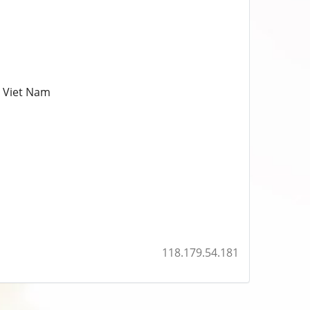
, Viet Nam
118.179.54.181