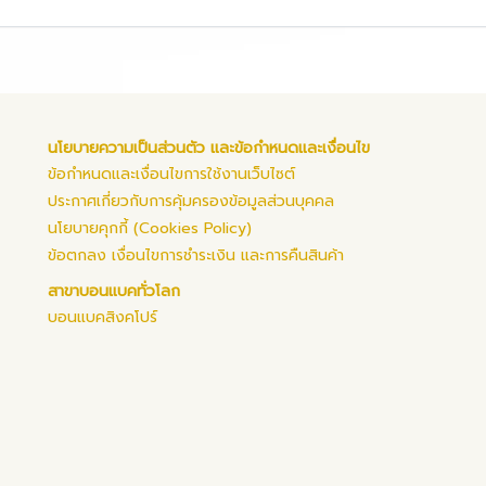
นโยบายความเป็นส่วนตัว และข้อกำหนดและเงื่อนไข
ข้อกำหนดและเงื่อนไขการใช้งานเว็บไซต์
ประกาศเกี่ยวกับการคุ้มครองข้อมูลส่วนบุคคล
นโยบายคุกกี้ (Cookies Policy)
ข้อตกลง เงื่อนไขการชำระเงิน และการคืนสินค้า
สาขาบอนแบคทั่วโลก
บอนแบคสิงคโปร์