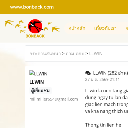
www.bonback.com
หน้าหลัก
เกี่ยวกับเรา
ผ
กระดานสนทนา
>
ถาม-ตอบ
>
LLWIN
LLWIN
(282 อ่าน)
27 ม.ค. 2569 21:11
LLWIN
ผู้เยี่ยมชม
LLwin la nen tang gi
dung ngay tu lan da
millmiller654@gmail.com
giac lien mach tron
va kha nang thich u
Thong tin lien he