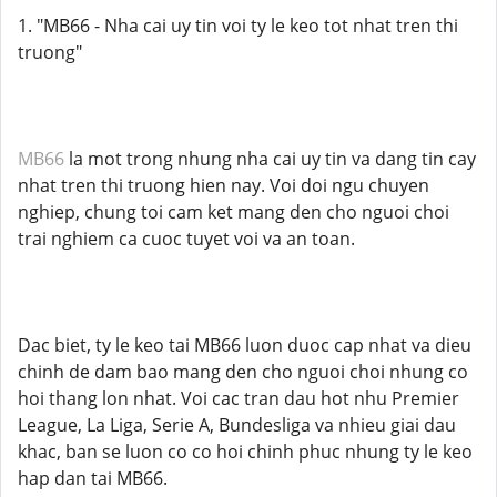
1. "MB66 - Nha cai uy tin voi ty le keo tot nhat tren thi
truong"
MB66
la mot trong nhung nha cai uy tin va dang tin cay
nhat tren thi truong hien nay. Voi doi ngu chuyen
nghiep, chung toi cam ket mang den cho nguoi choi
trai nghiem ca cuoc tuyet voi va an toan.
Dac biet, ty le keo tai MB66 luon duoc cap nhat va dieu
chinh de dam bao mang den cho nguoi choi nhung co
hoi thang lon nhat. Voi cac tran dau hot nhu Premier
League, La Liga, Serie A, Bundesliga va nhieu giai dau
khac, ban se luon co co hoi chinh phuc nhung ty le keo
hap dan tai MB66.