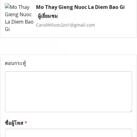
Mo Thay Gieng Nuoc La Diem Bao Gi
ผู้เยี่ยมชม
CarolWilson2zo1@gmail.com
ตอบกระทู้
ชื่อผู้โพส
*