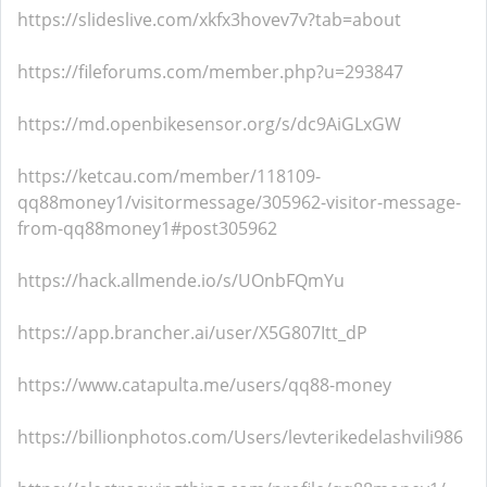
https://slideslive.com/xkfx3hovev7v?tab=about
https://fileforums.com/member.php?u=293847
https://md.openbikesensor.org/s/dc9AiGLxGW
https://ketcau.com/member/118109-
qq88money1/visitormessage/305962-visitor-message-
from-qq88money1#post305962
https://hack.allmende.io/s/UOnbFQmYu
https://app.brancher.ai/user/X5G807Itt_dP
https://www.catapulta.me/users/qq88-money
https://billionphotos.com/Users/levterikedelashvili986