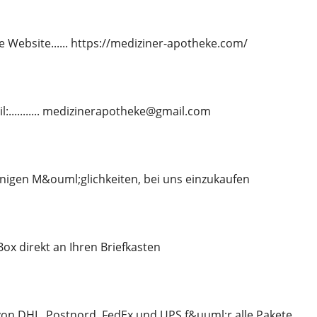
 Website...... https://mediziner-apotheke.com/
l:........... medizinerapotheke@gmail.com
nigen M&ouml;glichkeiten, bei uns einzukaufen
-Box direkt an Ihren Briefkasten
on DHL, Postnord, FedEx und UPS f&uuml;r alle Pakete