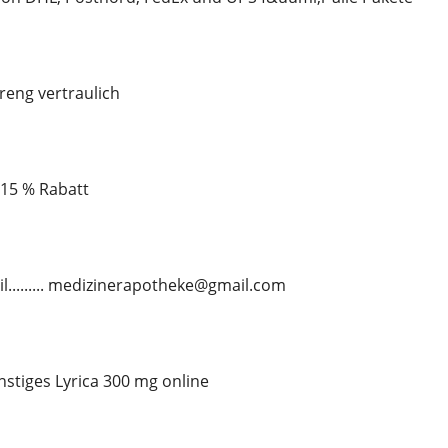
treng vertraulich
u 15 % Rabatt
il......... medizinerapotheke@gmail.com
stiges Lyrica 300 mg online