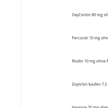
OxyContin 80 mg oh
Percocet 10 mg ohn
Ritalin 10 mg ohne 
Zopiclon kaufen 7,5
Vyvanse 70 mg ohne