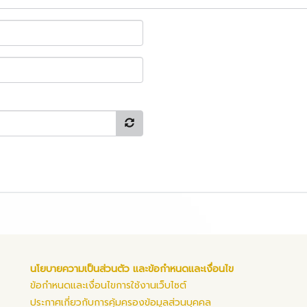
นโยบายความเป็นส่วนตัว และข้อกำหนดและเงื่อนไข
ข้อกำหนดและเงื่อนไขการใช้งานเว็บไซต์
ประกาศเกี่ยวกับการคุ้มครองข้อมูลส่วนบุคคล