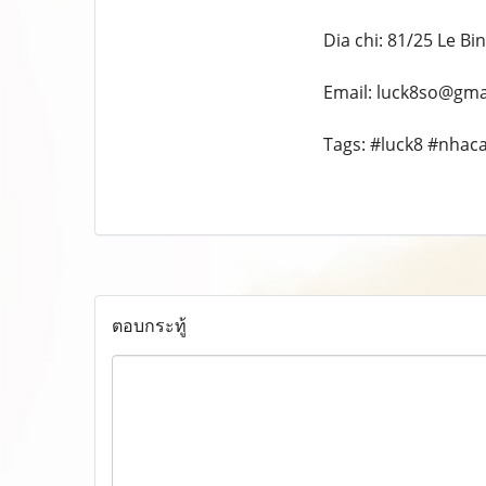
Dia chi: 81/25 Le B
Email: luck8so@gma
Tags: #luck8 #nhaca
ตอบกระทู้