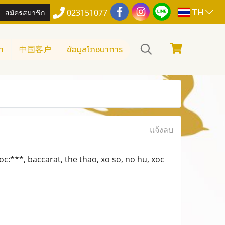
TH
สมัครสมาชิก
023151077
า
中国客户
ข้อมูลโภชนาการ
แจ้งลบ
c:***, baccarat, the thao, xo so, no hu, xoc