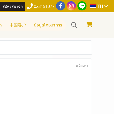
TH
สมัครสมาชิก
023151077
า
中国客户
ข้อมูลโภชนาการ
แจ้งลบ