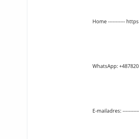
Home ----------- htt
WhatsApp: +487820
E-mailadres: -------