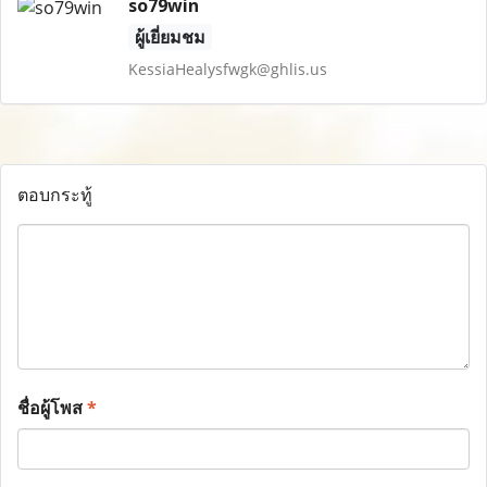
so79win
ผู้เยี่ยมชม
KessiaHealysfwgk@ghlis.us
ตอบกระทู้
ชื่อผู้โพส
*