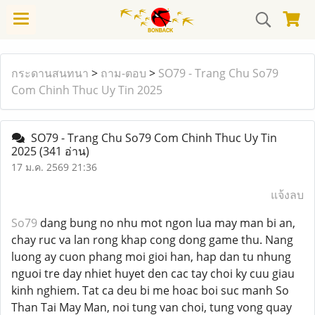
กระดานสนทนา
>
ถาม-ตอบ
>
SO79 - Trang Chu So79
Com Chinh Thuc Uy Tin 2025
SO79 - Trang Chu So79 Com Chinh Thuc Uy Tin
2025
(341 อ่าน)
17 ม.ค. 2569 21:36
แจ้งลบ
So79
dang bung no nhu mot ngon lua may man bi an,
chay ruc va lan rong khap cong dong game thu. Nang
luong ay cuon phang moi gioi han, hap dan tu nhung
nguoi tre day nhiet huyet den cac tay choi ky cuu giau
kinh nghiem. Tat ca deu bi me hoac boi suc manh So
Than Tai May Man, noi tung van choi, tung vong quay