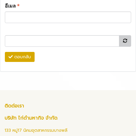
อีเมล
*
ตอบกลับ
ติดต่อเรา
บริษัท ไก่ดำมหากิจ จำกัด
133 หมู่17 นิคมอุตสาหกรรมบางพลี