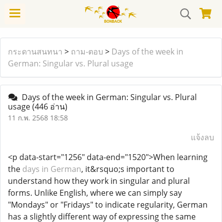
กระดานสนทนา
>
ถาม-ตอบ
>
Days of the week in
German: Singular vs. Plural usage
Days of the week in German: Singular vs. Plural
usage
(446 อ่าน)
11 ก.พ. 2568 18:58
แจ้งลบ
<p data-start="1256" data-end="1520">When learning
the
days in German
, it&rsquo;s important to
understand how they work in singular and plural
forms. Unlike English, where we can simply say
"Mondays" or "Fridays" to indicate regularity, German
has a slightly different way of expressing the same