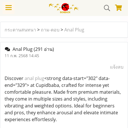
กระดานสนทนา
>
ถาม-ตอบ
>
Anal Plug
Anal Plug
(291 อ่าน)
11 ก.พ. 2568 14:45
แจ้งลบ
Discover
anal plug
<strong data-start="302" data-
end="329"> at Cupidbaba, crafted for intense yet
comfortable pleasure. Made from premium materials,
they come in multiple sizes and styles, including
vibrating and weighted options. Ideal for beginners
and pros, they enhance arousal and elevate intimate
experiences effortlessly.