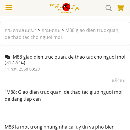
กระดานสนทนา
>
ถาม-ตอบ
>
M88 giao dien truc quan,
de thao tac cho nguoi moi
M88 giao dien truc quan, de thao tac cho nguoi moi
(312 อ่าน)
11 ก.พ. 2568 03:29
แจ้งลบ
"M88: Giao dien truc quan, de thao tac giup nguoi moi
de dang tiep can
M88 la mot trong nhung nha cai uy tin va pho bien