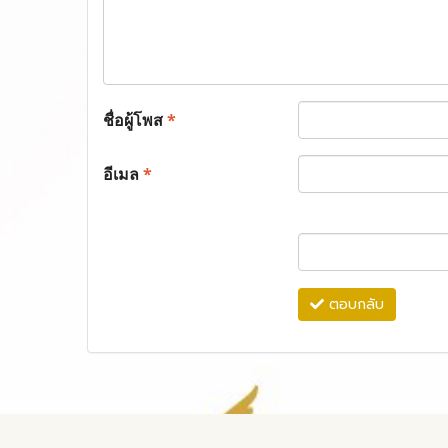
ชื่อผู้โพส
*
อีเมล
*
ตอบกลับ