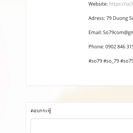
Website:
https://s
Adress: 79 Duong S
Email: So79com@gm
Phone: 0902 846 31
#so79 #so_79 #so79
ตอบกระทู้