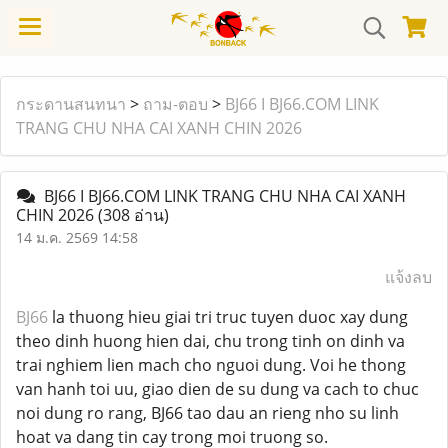
กระดานสนทนา
>
ถาม-ตอบ
>
BJ66 I BJ66.COM LINK
TRANG CHU NHA CAI XANH CHIN 2026
BJ66 I BJ66.COM LINK TRANG CHU NHA CAI XANH
CHIN 2026
(308 อ่าน)
14 ม.ค. 2569 14:58
แจ้งลบ
BJ66
la thuong hieu giai tri truc tuyen duoc xay dung
theo dinh huong hien dai, chu trong tinh on dinh va
trai nghiem lien mach cho nguoi dung. Voi he thong
van hanh toi uu, giao dien de su dung va cach to chuc
noi dung ro rang, BJ66 tao dau an rieng nho su linh
hoat va dang tin cay trong moi truong so.