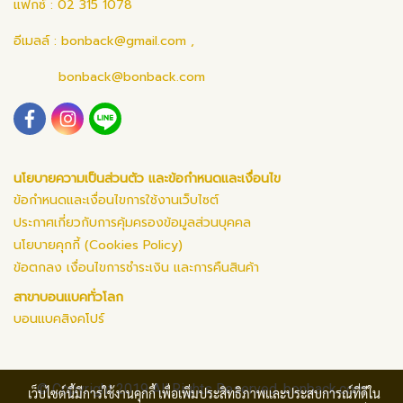
แฟกซ์ : 02 315 1078
อีเมลล์ :
bonback@gmail.com
,
bonback@bonback.com
นโยบายความเป็นส่วนตัว และข้อกำหนดและเงื่อนไข
ข้อกำหนดและเงื่อนไขการใช้งานเว็บไซต์
ประกาศเกี่ยวกับการคุ้มครองข้อมูลส่วนบุคคล
นโยบายคุกกี้ (Cookies Policy)
ข้อตกลง เงื่อนไขการชำระเงิน และการคืนสินค้า
สาขาบอนแบคทั่วโลก
บอนแบคสิงคโปร์
© Copyright 2019 All Rights Reserved. bonback.com
เว็บไซต์นี้มีการใช้งานคุกกี้ เพื่อเพิ่มประสิทธิภาพและประสบการณ์ที่ดีใน