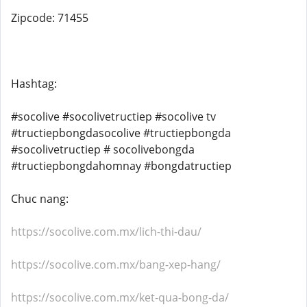
Zipcode: 71455
Hashtag:
#socolive #socolivetructiep #socolive tv
#tructiepbongdasocolive #tructiepbongda
#socolivetructiep # socolivebongda
#tructiepbongdahomnay #bongdatructiep
Chuc nang:
https://socolive.com.mx/lich-thi-dau/
https://socolive.com.mx/bang-xep-hang/
https://socolive.com.mx/ket-qua-bong-da/