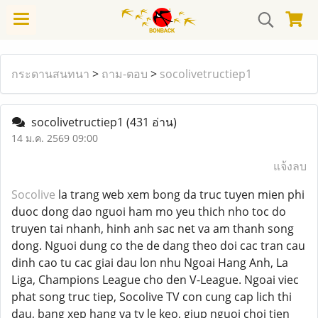
กระดานสนทนา
>
ถาม-ตอบ
>
socolivetructiep1
socolivetructiep1
(431 อ่าน)
14 ม.ค. 2569 09:00
แจ้งลบ
Socolive
la trang web xem bong da truc tuyen mien phi
duoc dong dao nguoi ham mo yeu thich nho toc do
truyen tai nhanh, hinh anh sac net va am thanh song
dong. Nguoi dung co the de dang theo doi cac tran cau
dinh cao tu cac giai dau lon nhu Ngoai Hang Anh, La
Liga, Champions League cho den V-League. Ngoai viec
phat song truc tiep, Socolive TV con cung cap lich thi
dau, bang xep hang va ty le keo, giup nguoi choi tien