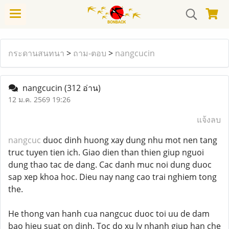
กระดานสนทนา
>
ถาม-ตอบ
>
nangcucin
nangcucin
(312 อ่าน)
12 ม.ค. 2569 19:26
แจ้งลบ
nangcuc
duoc dinh huong xay dung nhu mot nen tang
truc tuyen tien ich. Giao dien than thien giup nguoi
dung thao tac de dang. Cac danh muc noi dung duoc
sap xep khoa hoc. Dieu nay nang cao trai nghiem tong
the.
He thong van hanh cua nangcuc duoc toi uu de dam
bao hieu suat on dinh. Toc do xu ly nhanh giup han che