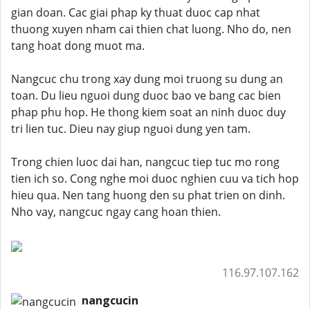
gian doan. Cac giai phap ky thuat duoc cap nhat
thuong xuyen nham cai thien chat luong. Nho do, nen
tang hoat dong muot ma.
Nangcuc chu trong xay dung moi truong su dung an
toan. Du lieu nguoi dung duoc bao ve bang cac bien
phap phu hop. He thong kiem soat an ninh duoc duy
tri lien tuc. Dieu nay giup nguoi dung yen tam.
Trong chien luoc dai han, nangcuc tiep tuc mo rong
tien ich so. Cong nghe moi duoc nghien cuu va tich hop
hieu qua. Nen tang huong den su phat trien on dinh.
Nho vay, nangcuc ngay cang hoan thien.
116.97.107.162
nangcucin