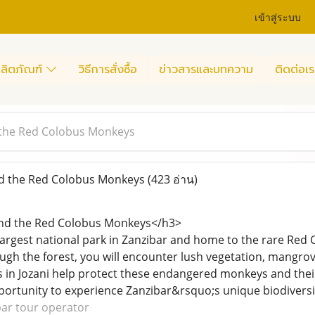
เข้าสู่ระบบ
ลิตภัณฑ์
วิธีการสั่งซื้อ
ข่าวสารและบทความ
ติดต่อเร
 the Red Colobus Monkeys
nd the Red Colobus Monkeys
(423 อ่าน)
and the Red Colobus Monkeys</h3>
e largest national park in Zanzibar and home to the rare Re
ugh the forest, you will encounter lush vegetation, mangrove
 in Jozani help protect these endangered monkeys and their 
ortunity to experience Zanzibar&rsquo;s unique biodiversity 
bar tour operator