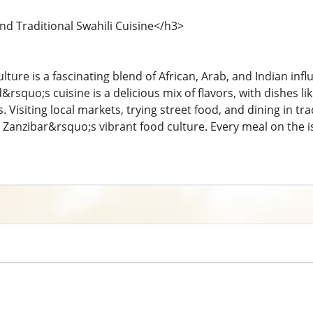
nd Traditional Swahili Cuisine</h3>
ture is a fascinating blend of African, Arab, and Indian influe
&rsquo;s cuisine is a delicious mix of flavors, with dishes li
. Visiting local markets, trying street food, and dining in tr
Zanzibar&rsquo;s vibrant food culture. Every meal on the isla