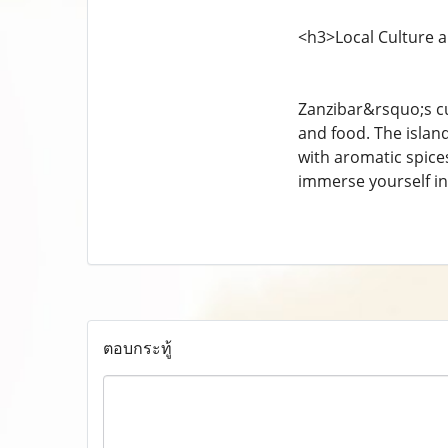
<h3>Local Culture a
Zanzibar&rsquo;s cul
and food. The island
with aromatic spices
immerse yourself in 
ตอบกระทู้