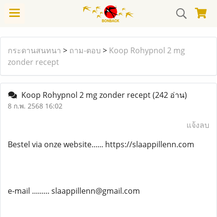
กระดานสนทนา
>
ถาม-ตอบ
>
Koop Rohypnol 2 mg
zonder recept
Koop Rohypnol 2 mg zonder recept
(242 อ่าน)
8 ก.พ. 2568 16:02
แจ้งลบ
Bestel via onze website...... https://slaappillenn.com
e-mail ......... slaappillenn@gmail.com