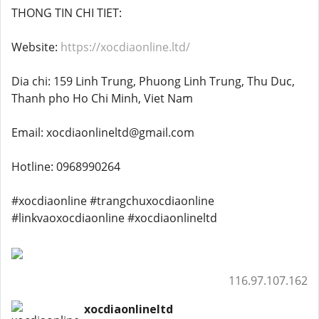
THONG TIN CHI TIET:
Website:
https://xocdiaonline.ltd/
Dia chi: 159 Linh Trung, Phuong Linh Trung, Thu Duc,
Thanh pho Ho Chi Minh, Viet Nam
Email: xocdiaonlineltd@gmail.com
Hotline: 0968990264
#xocdiaonline #trangchuxocdiaonline
#linkvaoxocdiaonline #xocdiaonlineltd
116.97.107.162
xocdiaonlineltd