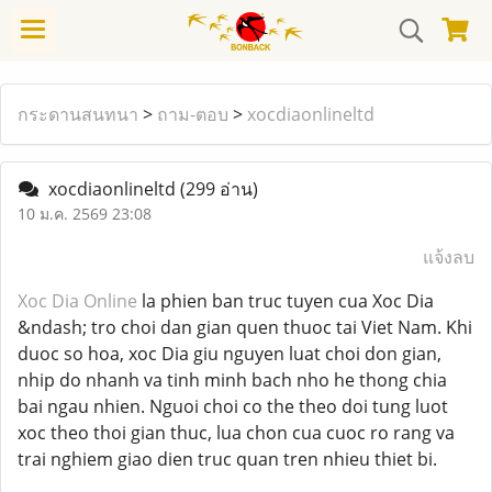
กระดานสนทนา
>
ถาม-ตอบ
>
xocdiaonlineltd
xocdiaonlineltd
(299 อ่าน)
10 ม.ค. 2569 23:08
แจ้งลบ
Xoc Dia Online
la phien ban truc tuyen cua Xoc Dia
&ndash; tro choi dan gian quen thuoc tai Viet Nam. Khi
duoc so hoa, xoc Dia giu nguyen luat choi don gian,
nhip do nhanh va tinh minh bach nho he thong chia
bai ngau nhien. Nguoi choi co the theo doi tung luot
xoc theo thoi gian thuc, lua chon cua cuoc ro rang va
trai nghiem giao dien truc quan tren nhieu thiet bi.