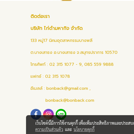
ติดต่อเรา
บริษัท ไก่ดำมหากิจ จำกัด
133 หมู่17 นิคมอุตสาหกรรมบางพลี
ต.บางเสาธง อ.บางเสาธง จ.สมุทรปราการ 10570
โทรศัพท์ : 02 315 1077 - 9, 085 559 9888
แฟกซ์ : 02 315 1078
อีเมลล์ :
bonback@gmail.com
,
bonback@bonback.com
เว็บไซต์นี้มีการใช้งานคุกกี้ เพื่อเพิ่มประสิทธิภาพและประส
ความเป็นส่วนตัว
และ
นโยบายคุกกี้