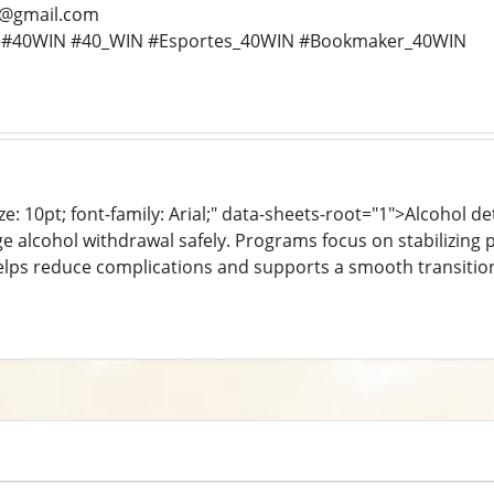
m@gmail.com
 #40WIN #40_WIN #Esportes_40WIN #Bookmaker_40WIN
ze: 10pt; font-family: Arial;" data-sheets-root="1">Alcohol d
 alcohol withdrawal safely. Programs focus on stabilizing 
elps reduce complications and supports a smooth transitio