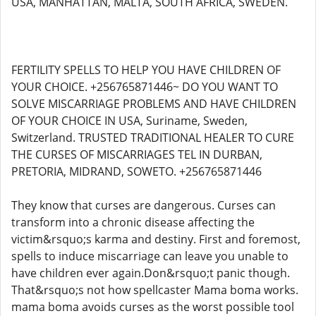
USA, MANHATTAN, MALTA, SOUTH AFRICA, SWEDEN.
FERTILITY SPELLS TO HELP YOU HAVE CHILDREN OF
YOUR CHOICE. +256765871446~ DO YOU WANT TO
SOLVE MISCARRIAGE PROBLEMS AND HAVE CHILDREN
OF YOUR CHOICE IN USA, Suriname, Sweden,
Switzerland. TRUSTED TRADITIONAL HEALER TO CURE
THE CURSES OF MISCARRIAGES TEL IN DURBAN,
PRETORIA, MIDRAND, SOWETO. +256765871446
They know that curses are dangerous. Curses can
transform into a chronic disease affecting the
victim&rsquo;s karma and destiny. First and foremost,
spells to induce miscarriage can leave you unable to
have children ever again.Don&rsquo;t panic though.
That&rsquo;s not how spellcaster Mama boma works.
mama boma avoids curses as the worst possible tool