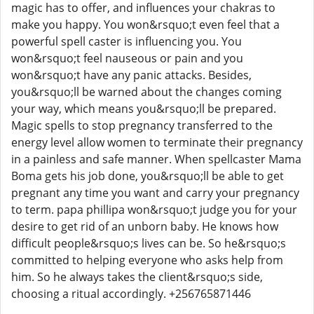
magic has to offer, and influences your chakras to
make you happy. You won&rsquo;t even feel that a
powerful spell caster is influencing you. You
won&rsquo;t feel nauseous or pain and you
won&rsquo;t have any panic attacks. Besides,
you&rsquo;ll be warned about the changes coming
your way, which means you&rsquo;ll be prepared.
Magic spells to stop pregnancy transferred to the
energy level allow women to terminate their pregnancy
in a painless and safe manner. When spellcaster Mama
Boma gets his job done, you&rsquo;ll be able to get
pregnant any time you want and carry your pregnancy
to term. papa phillipa won&rsquo;t judge you for your
desire to get rid of an unborn baby. He knows how
difficult people&rsquo;s lives can be. So he&rsquo;s
committed to helping everyone who asks help from
him. So he always takes the client&rsquo;s side,
choosing a ritual accordingly. +256765871446