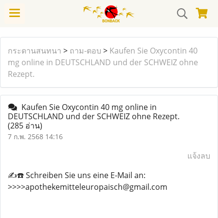
กระดานสนทนา
>
ถาม-ตอบ
>
Kaufen Sie Oxycontin 40
mg online in DEUTSCHLAND und der SCHWEIZ ohne
Rezept.
Kaufen Sie Oxycontin 40 mg online in
DEUTSCHLAND und der SCHWEIZ ohne Rezept.
(285 อ่าน)
7 ก.พ. 2568 14:16
แจ้งลบ
✍️☎️ Schreiben Sie uns eine E-Mail an:
>>>>apothekemitteleuropaisch@gmail.com