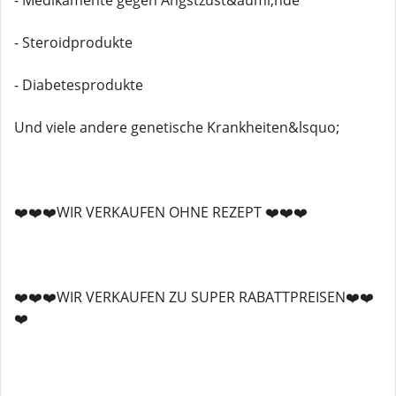
- Medikamente gegen Angstzust&auml;nde
- Steroidprodukte
- Diabetesprodukte
Und viele andere genetische Krankheiten&lsquo;
❤️❤️❤️WIR VERKAUFEN OHNE REZEPT ❤️❤️❤️
❤️❤️❤️WIR VERKAUFEN ZU SUPER RABATTPREISEN❤️❤️
❤️