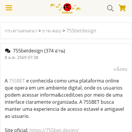
กระดานสนทนา
>
ถาม-ตอบ
>
755betdesign
755betdesign
(374 อ่าน)
8 ม.ค. 2569 07:38
แจ้งลบ
A
755BET
e conhecida como uma plataforma online
que opera em um ambiente digital, onde os usuarios
podem acessar informa&ccedil;oes por meio de uma
interface claramente organizada. A 755BET busca
manter uma experiencia de acesso estavel e amigavel
ao usuario.
Site oficial:
https://755bet.design/