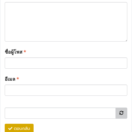
ชื่อผู้โพส
*
อีเมล
*
ตอบกลับ